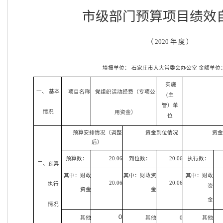
市级部门预算项目绩效
（
2020 年 度 ）
填报单位：
石家庄市人大常委会办公室
金额单位
实施
一、 基本
项目名称
党组织活动经费（专项公
(主
管）单
情况
用资金）
位
预算安排情况（调整
资金到位情况
资
后）
预算数：
20.06
到位数：
20.06
执行数：
二、预算
其中：财政
其中：财政资
其中：财政
20.06
20.06
执行
资
资金
金
金
情况
0
其他
其他
0
其他