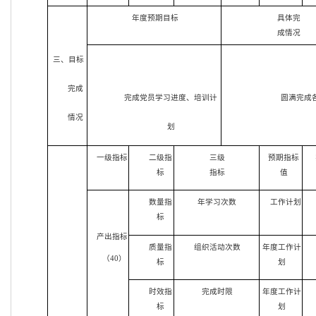
年度预期目标
具体完
成情况
三、目标
完成
完成党员学习进度、培训计
圆满完成
情况
划
一级指标
二级指
三级
预期指标
标
指标
值
数量指
年学习次数
工作计划
标
产出指标
质量指
组织活动次数
年度工作计
（40）
标
划
时效指
完成时限
年度工作计
标
划