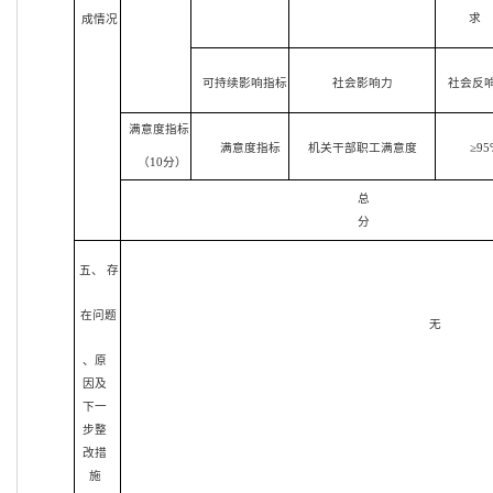
求
成情况
可持续影响指标
社会影响力
社会反
满意度指标
满意度指标
机关干部职工满意度
≥95
（10分）
总
分
五、 存
在问题
无
、原
因及
下一
步整
改措
施