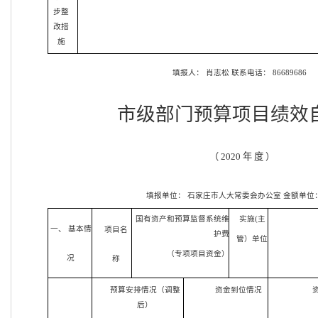
步整
改措
施
填报人：
肖志松
联系电话：
86689686
市级部门预算项目绩效
（
2020 年 度 ）
填报单位：
石家庄市人大常委会办公室
金额单位
国有资产和预算监督系统维
实施(主
一、 基本情
项目名
护费
管）单位
（专项项目资金）
况
称
预算安排情况（调整
资金到位情况
后）