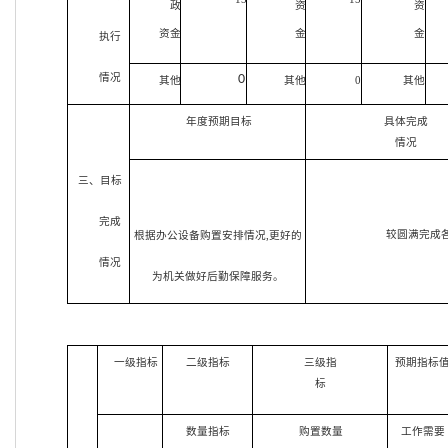
政
资
资
资金
金
金
执行
情况
0
其他
其他
0
其他
年度预期目标
具体完成
情况
三、目标
完成
较圆满完成
根据办公设备购置安排情况,更好的
情况
为机关做好后勤保障服务。
一级指标
二级指标
三级指
预期指标
标
数量指标
购置数量
工作需要