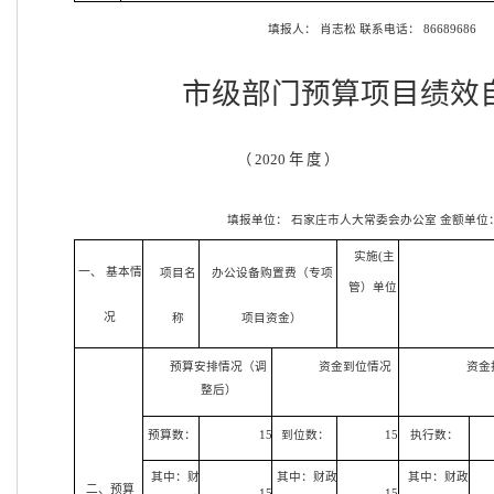
填报人：
肖志松
联系电话：
86689686
市级部门预算项目绩效
（
2020 年 度 ）
填报单位：
石家庄市人大常委会办公室
金额单位
实施(主
一、 基本情
项目名
办公设备购置费（专项
管）单位
况
称
项目资金）
预算安排情况（调
资金到位情况
资金
整后）
预算数：
15
到位数：
15
执行数：
其中：财
其中：财政
其中：财政
二、预算
15
15