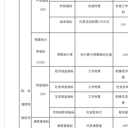
产出指标
时效指标
完成时限
年度工
（40）
划
成本指标
代表活动经费129万元
129
预算执行
率指标
预算执行率
执行数与预算数的比值
10
（10分）
经济效益指标
工作效果
助推经
展
效益指标
社会效益指标
工作效果
社会反
四、 年
（40）
生态效益指标
工作效果
助推生
善
度绩效
可持续影响指标
社会影响力
有所提
指标完
满意度指标
满意度指标
代表满意度
≥90