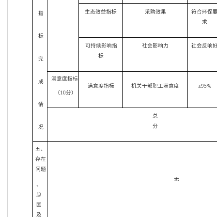
生态效益指标
采购效果
符合环保
指
求
标
可持续影响指
社会影响力
社会反响
标
完
满意度指标
成
满意度指标
机关干部职工满意度
≥95%
（10分）
情
总
分
况
五、
存在
问题
无
、
原
因
及