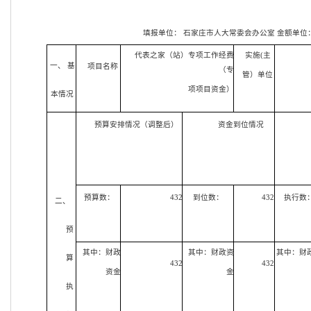
填报单位：
石家庄市人大常委会办公室
金额单位
代表之家（
站
）专项工作经费
实施(主
一、 基
项目名称
（专
管）单位
项项目资金）
本情况
预算安排情况（调整后）
资金到位情况
预算数：
432
到位数：
432
执行数
二、
预
其中：财政
其中：财政资
其中：财
算
432
432
资金
金
执