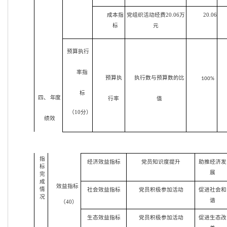
成本指
党组织活动经费20.06万
20.06
标
元
预算执行
率指
预算执
执行数与预算数的比
100%
标
四、 年度
行率
值
（10分）
绩效
指
经济效益指标
党员知识度提升
助推经济发
标
展
完
成
效益指标
情
社会效益指标
党员积极参加活动
促进社会和
况
谐
（40）
生态效益指标
党员积极参加活动
促进生态改