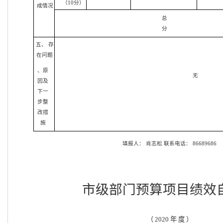
（10分）
成情况
总
分
五、 存
在问题
、原
无
因及
下一
步整
改措
施
填报人：
肖志松
联系电话：
86689686
市级部门预算项目绩效
（
2020 年 度 ）