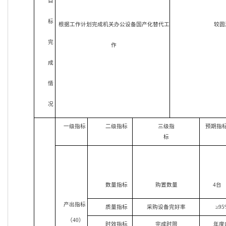
目
标
根据工作计划完成机关办公设备国产化替代工
较圆
完
作
成
情
况
一级指标
二级指标
三级指
预期指
标
数量指标
购置数量
4台
产出指标
质量指标
采购设备完好率
≥95
（40）
时效指标
完成时限
年度