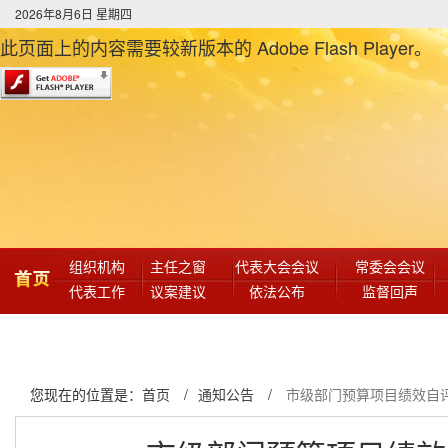
2026年8月6日 星期四
此页面上的内容需要较新版本的 Adobe Flash Player。
组织机构
主任之窗
代表大会会议
常委会会议
首页
代表工作
议案建议
依法公布
监督回声
决议决定
人事任免
常委会公报
大事记
您现在的位置是：
首页
/
通知公告
/
市级部门预算项目绩效自