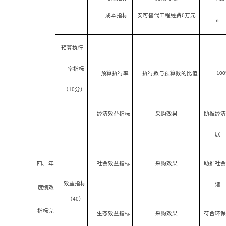
成本指标
安可替代工程经费6万元
6
预算执行
率指标
预算执行率
执行数与预算数的比值
10
（10分）
经济效益指标
采购效果
助推经
展
社会效益指标
采购效果
助推社
四、 年
效益指标
谐
度绩效
（40）
指标完
生态效益指标
采购效果
符合环