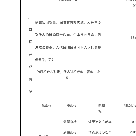
三、
提高法规质量，保障其有效实施，发挥常委
目
及代表的桥梁纽带作用，集中反映民意，促
圆
标
进依法履职。人代会闭会期间为人大代表提
完
供保障，更好
成
的履行代表职责，代表进行考察、视察、座
谈、
情
况
一级指标
二级指标
三级指
预期指
标
数量指标
调研计划完成率
10
质量指标
代表意见办理率
≥90