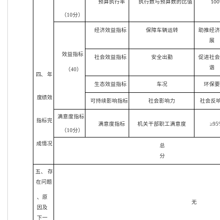
预算执行率
执行数与预算数的比值
10
（10分）
经济效益指标
保障车辆运转
助推经
展
效益指标
社会效益指标
安全出勤
促进社
谐
（40）
四、 年
生态效益指标
车况
环保要
度绩效
可持续影响指标
社会影响力
社会反
满意度指标
指标完
满意度指标
机关干部职工满意度
≥95
（10分）
成情况
总
分
五、 存
在问题
、原
无
因及
下一