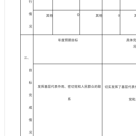
行
情
0
其他
其他
0
况
年度预期目标
具体
三、
目
标
发挥基层代表作用、密切党和人民群众的联
切实发挥了基层代表
完
系
党和
成
情
况