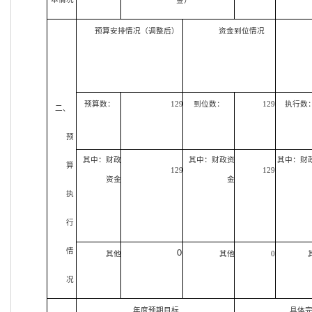
金）
预算安排情况（调整后）
资金到位情况
预算数：
129
到位数：
129
执行数
二、
预
其中：财政
其中：财政资
其中：财
算
129
129
资金
金
执
行
情
0
其他
其他
0
况
年度预期目标
具体