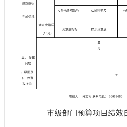
绩效
指标
可持续影响指标
社会影响力
有
完成情况
满意度指标
满意度指标
群众满意度
（10分）
总
分
五、 存在
问题
、原因及
无
下一步整
改措施
填报人：
肖志松
联系电话：
86689686
市级部门预算项目绩效