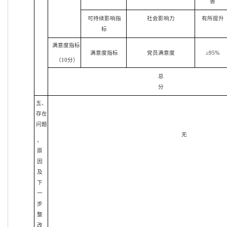
善
可持续影响指
社会影响力
有所提升
标
满意度指标
满意度指标
党员满意度
≥95%
（10分）
总
分
五、
存在
问题
无
、
原
因
及
下
一
步
整
改