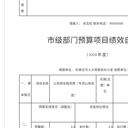
措
施
填报人：
肖志松
联系电话：
86689686
市级部门预算项目绩效
（
2020 年 度 ）
填报单位：
石家庄市人大常委会办公室
金额单位
实施(主
一、 基
项目名称
公务用车租赁费（专项公用资
管）单
位
本情况
金）
预算安排情况（调整后）
资金到位情况
二、
预算数：
9.6
到位数：
9.6
执行数