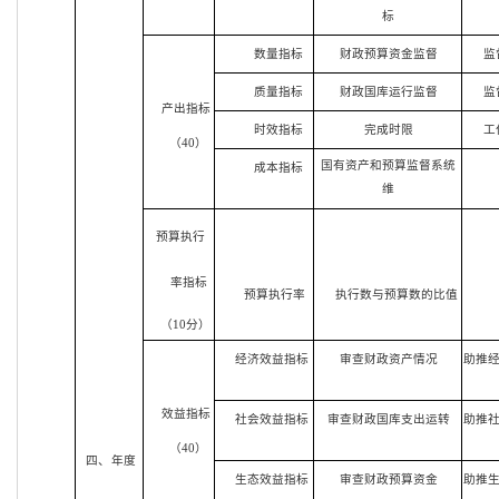
标
数量指标
财政预算资金监督
监
质量指标
财政国库运行监督
监
产出指标
时效指标
完成时限
工
（40）
国有资产和预算监督系统
成本指标
维
预算执行
率指标
预算执行率
执行数与预算数的比值
（10分）
经济效益指标
审查财政资产情况
助推
效益指标
社会效益指标
审查财政国库支出运转
助推
（40）
四、 年度
生态效益指标
审查财政预算资金
助推