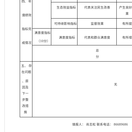
四、 年
生态效益指标
代表关注民生改善
产生良
果
度绩效
可持续影响指标
监督效果
有所提
指标完
满意度指标
满意度指标
代表和群众满意度
有所增
（10分）
成情况
总
分
五、 存
在问题
、原
无
因及
下一
步整
改措
施
填报人：
肖志松
联系电话：
86689686