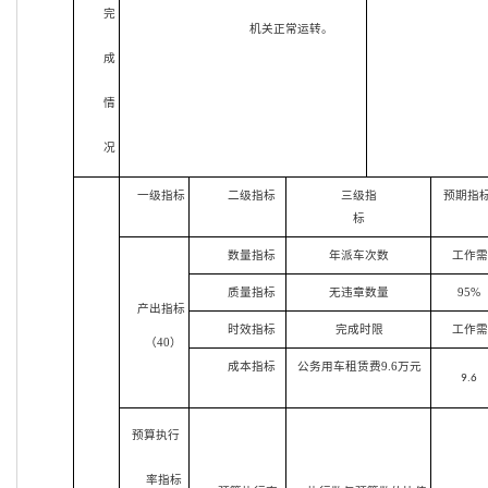
完
机关正常运转。
成
情
况
一级指标
二级指标
三级指
预期指
标
数量指标
年派车次数
工作需
质量指标
无违章数量
95%
产出指标
时效指标
完成时限
工作需
（40）
成本指标
公务用车租赁费9.6万元
9.6
预算执行
率指标