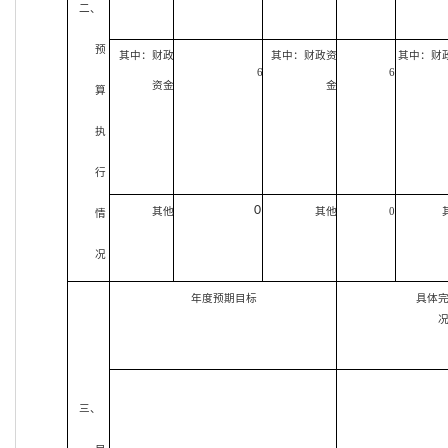
二、
预
其中：财政
其中：财政资
其中：财
6
6
资金
金
算
执
行
0
其他
其他
0
情
况
年度预期目标
具体
三、