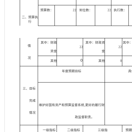
预算数：
22
到位数：
22
执行数：
二、预算执
行
其中：财政
其中：财政资
其中
情
22
22
资金
金
况
0
其他
其他
0
年度预期目标
具
三、目标
完成
维护好国有资产和预算监督系统,更好的履行财
情况
政监督职责。
一级指标
二级指标
三级指
预期