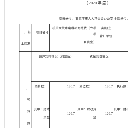
（
2020 年 度 ）
填报单位：
石家庄市人大常委会办公室
金额单位
机关大院水电暖补充经费（专项
实施(主
一、 基
项目名称
项
管）单位
目资金）
本情况
预算安排情况（调整后）
资金到位情况
预算数：
126.7
到位数：
126.7
执行数
二、
预
其中：财政
其中：财政资
其中：财
算
126.7
126.7
资金
金
执