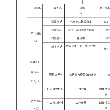
一级指标
二级指标
三级指
预期指
标
数量指标
代表家站建设数量
432
质量指标
研讨、调研活动完成率
≥90
产出指标
时效指标
完成率
≥90
（40）
代表之家（站）专项经费
成本指标
432
预算执行
率指标
预算执行率
执行数与预算数的比值
10
（10分）
经济效益指标
工作效果
助推经
展
效益指标
社会效益指标
工作效果
助推社
谐
（40）