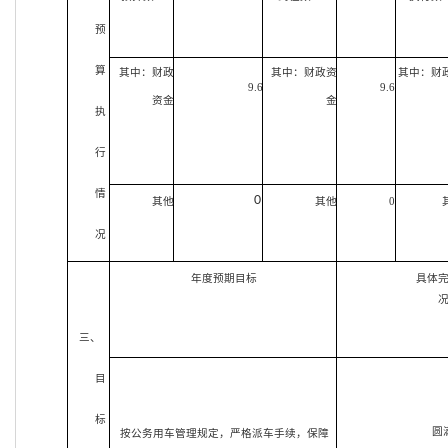
预
算
其中：财政
其中：财政资
其中：财
9.6
9.6
资金
金
执
行
情
0
其他
其他
0
况
年度预期目标
具体
三、
目
标
圆
按公务用车管理规定，严格派车手续，保障