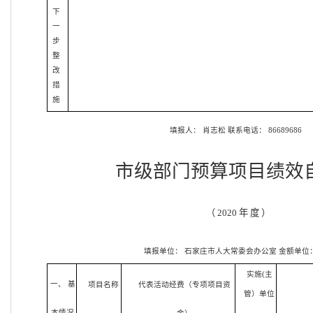
下
一
步
整
改
措
施
填报人：
肖志松
联系电话：
86689686
市级部门预算项目绩效
（
2020 年 度 ）
填报单位：
石家庄市人大常委会办公室
金额单位
实施(主
一、 基
项目名称
代表活动经费（专项项目资
管）单位
本情况