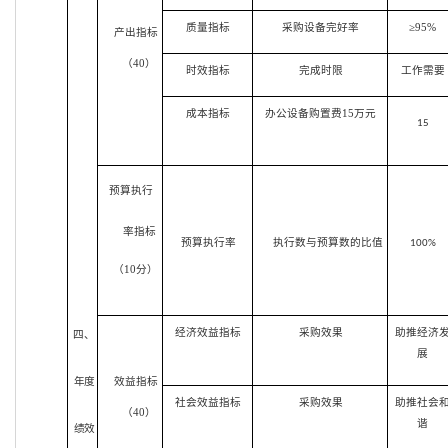
质量指标
采购设备完好率
≥95%
产出指标
（40）
时效指标
完成时限
工作需要
成本指标
办公设备购置费15万元
15
预算执行
率指标
预算执行率
执行数与预算数的比值
100%
（10分）
经济效益指标
采购效果
助推经济
四、
展
年度
效益指标
社会效益指标
采购效果
助推社会
（40）
谐
绩效