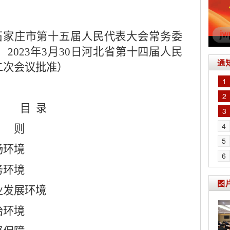
石家庄市第十五届人民代表大会常务委
过
2023
年
3
月
30
日河北省第十四届人民
通
二次会议批准）
1
2
目
录
3
4
总 则
5
场环境
6
务环境
图
业发展环境
治环境