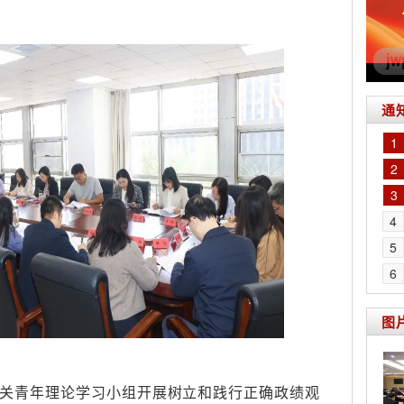
通
1
2
3
4
5
6
图
机关青年理论学习小组开展树立和践行正确政绩观