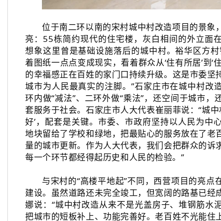
位于南二环以南的宋村城中村改造项目的景象
亮：55栋简约现代的住宅楼，灰白相间的外立面
想象这里曾是基础设施落后的城中村。裕华区方村
着图纸一点点变成现实，看着群众从‘住有所居’到‘
的幸福感正在百姓的家门口持续升级。这是市委坚
城市为人民最真实的注脚。”石家庄市在城中村改
环内做“减法”、二环外做“乘法”，还空间于城市
套服务于社会。石家庄市人大代表崔丽菲说：“城中村
好’，配套是关键。市委、市政府坚持以人民为中
地块留给了学校和绿地，把最贴心的服务放在了老
量的城市更新。作为人大代表，我们会把群众的诉
每一个环节都经得起历史和人民的检验。”
与宋村的“高楼平地起”不同，西营项目的亮点
建设。虽然道路还未完全竣工，但宽阔的路基已经
娜说：“城中村改造从来不是光盖房子、堆钢筋水
把城市的短板补上、功能完善好。老百姓不光能住