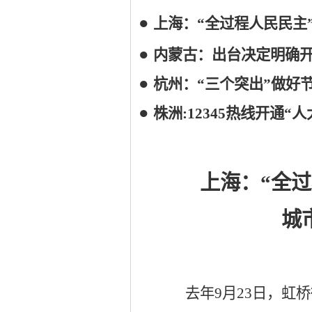
●
上海：
“全过程人民民主
●
内蒙古：出台决定明确
●
杭州：
“三个突出”做好
●
株洲
:
12345热线开通
上海：
“全
城
去年
9月23日，虹