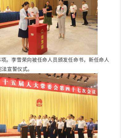
事项。李雪荣向被任命人员颁发任命书，新任命人
宪法宣誓仪式。