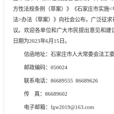
方性法规条例
（
草案
）》《
石家庄市实施
法>办法
（
草案
）》
向社会公布，广泛征求
议。欢迎各单位和广大市民提出意见和建
日期为
2023年
6
月
15
日。
信函地址：石家庄市人大常委会
法工
邮政编码：
050024
联系电话：
866895
55
86689626
传
真：
86689
602
电子邮箱：
fgw2019@163.com