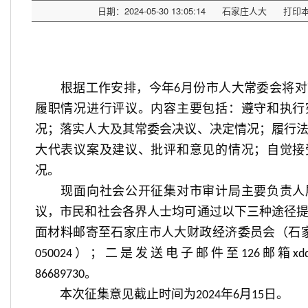
日期：2024-05-30 13:05:14
石家庄人大
打印
根据工作安排，今年
月份市人大常委会将对
6
履职情况进行评议。内容主要包括：遵守和执行
况；落实人大及其常委会决议、决定情况；履行
大代表议案及建议、批评和意见的情况；自觉接
况。
现面向社会公开征集对市
审计
局主要负责人
议，市民和社会各界人士均可通过以下三种途径
面材料邮寄至石家庄市人大
财政经济
委员会（石
）；二是发送电子邮件至
邮箱
050024
126
xd
。
8668
9730
本次征集意见截止时间为
年
月
日。
202
4
6
15