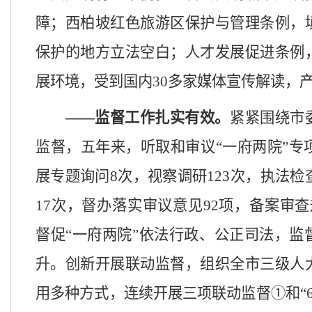
障；西柏坡红色旅游区保护与管理条例，
保护的地方立法空白；人才发展促进条例
展环境，受到国内30多家媒体宣传解读，
——
监督工作扎实有效
。
紧紧围绕市
监督，五年来，听取和审议
“一府两院”专
展专题询问
8
次，视察调研
123
次，执法检
17
次，督办落实审议意见
92
项，备案审查
督促“一府两院”依法行政、公正司法，监
升。创新开展联动监督，组织全市三级人
用多种方式，连续开展三项联动监督①和“6