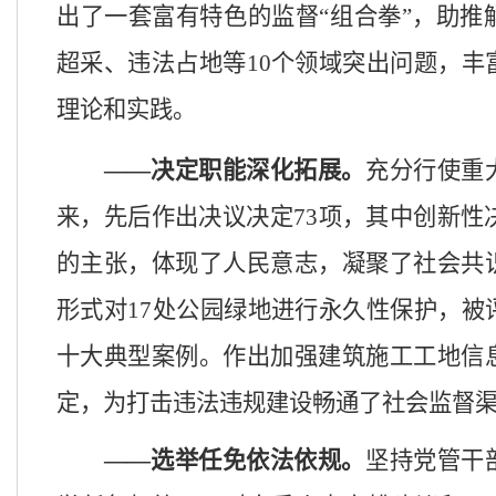
出了一套富有特色的监督“组合拳”，助推
超采、违法占地等
10个
领域突出问题，丰
理论和实践。
——
决定职能深化拓展
。
充分行使重
来，先后作出决议决定
73项，其中创新性
的主张，体现了人民意志，凝聚了社会共
形式对17处公园绿地进行永久性保护，被
十大典型案例。作出加强建筑施工工地信
定，为打击违法违规建设畅通了社会监督
——选举任免
依法
依
规
。
坚持党管干