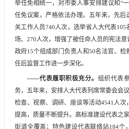
举任免相统一，对市委人事安排建议和
“
任免议案，严格依法办理。五年来，先后
关工作人员
740
人次，选举省人大代表
10
场、
270
人次，增强了被任命人员的宪法意
政府
15个组成部门负责人和50名法官、
任后监督工作进一步深化。
——
代表履职
积极
充分
。
组织代表
务，五年来，安排人大代表列席常委会会
检查、视察、调研、座谈等活动
4541
人次
提高，质量不断提升。高标准建设代表之
街道全覆盖；
特色建设代表联络站
184个