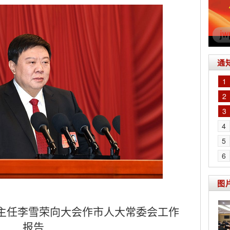
通
1
2
3
4
5
6
图
会主任李雪荣向大会作市人大常委会工作
报告