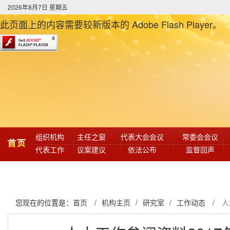
2026年8月7日 星期五
此页面上的内容需要较新版本的 Adobe Flash Player。
组织机构
主任之窗
代表大会会议
常委会会议
首页
代表工作
议案建议
依法公布
监督回声
决议决定
人事任免
常委会公报
大事记
您现在的位置是：
首页
/
机构主页
/
研究室
/
工作动态
/
人