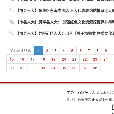
【市县人大】裕华区东海岸酒店 人大代表联络站情系老兵
【市县人大】灵寿县人大： 加强红色文化资源挖掘保护与
【市县人大】井陉矿区人大：出台《关于加强非 物质文化遗产
第1页/共38页
1
2
3
4
5
6
7
8
9
15
16
17
18
19
20
21
22
23
24
30
31
32
33
34
35
36
37
38
主办：石家庄市人民代表大会
地址：石家庄市正义路1号 邮编